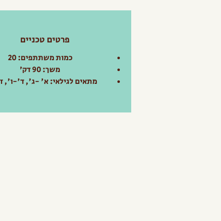
פרטים טכניים
כמות משתתפים: 20
משך: 90 דק׳
מתאים לגילאי: א' -ג', ד'-ו', ז