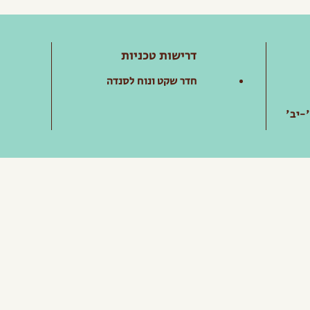
דרישות טכניות
חדר שקט ונוח לסנדה
'-יב'