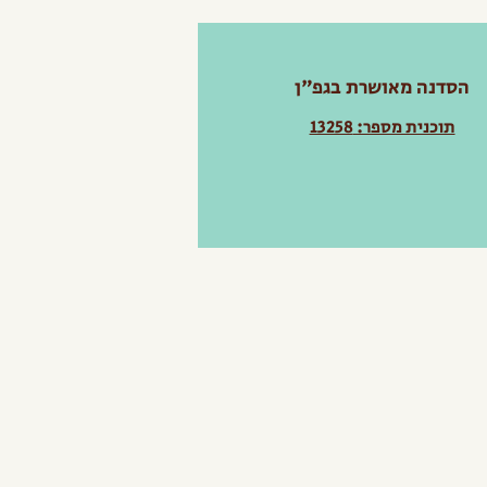
הסדנה מאושרת בגפ"ן
תוכנית מספר: 13258