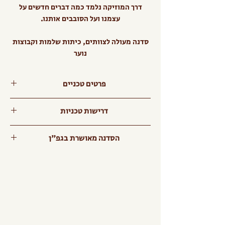
דרך המוזיקה נלמד כמה דברים חדשים על
עצמנו ועל הסובבים אותנו.
סדנה מעולה לצוותים, כיתות שלמות וקבוצות
נוער
פרטים טכניים
משך: 90 דקות
דרישות טכניות
גילאים: כיתות ז' ומעלה
משתתפים: 20 , *קיימת אופצייה גם
על המקום לספק מקרן
הסדנה מאושרת בגפ"ן
לקבוצות של עד 60
מרחב סגור בהתאמה למספר המשתתפים
כיסא לכל משתתף
תוכנית מספר: 13258