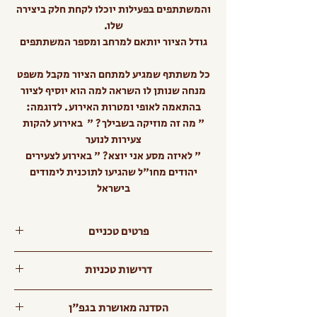
והמשתתפים בפעילות יוכלו לקחת חלק ביצירה
שלו.
גודל הציור יותאם למרחב ומספר המשתתפים
כל משתתף שמגיע למתחם הציור מקבל משפט
מנחה שנותן לו השראה למה הוא יוסיף לציור
בהתאמה לאופי ומטרות האירוע. לדוגמה:
" מה זה מוזיקה בשבילך? " באירוע להקות
צעירות לנוער
" לאיזה מסע אני יוצא? " באירוע לצעירים
יהודים מחו"ל שהגיעו לתוכנית לימודים
בישראל
פרטים טכניים
תוצר: ציור על גבי לוחות עץ
דרישות טכניות
משך: שעה עד שלוש
גילאים: א' ומעלה
מרחב בגודל מתאים לגודל הציור
הסדנה מאושרת בגפ"ן
משתתפים: 10-20 ברגע נתון, 100-300
המבוקש, שניתן לעבוד בו עם צבעים