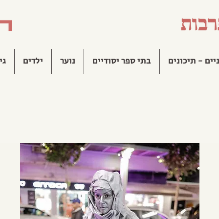
יים - תיכונים
בתי ספר יסודיים
נוער
ילדים
גי