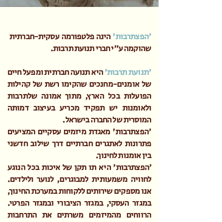
'הפצתרבות'
הינה פלטפורמה עסקית-חברתית
שהוקמה ע"י חברי תנועת תרבות.
'תנועת תרבות'
היא
תנועה חברתית ומפעל חיים
של אומנים-מחנכים שהקימו רשת של קהילות
הפועלות בכל הארץ, מתוך אמונה שלתרבות
ולאומנות יש תפקיד מכריע בעיצוב דמותה
המוסרית של החברה בישראל.
'הפצתרבות' מאגדת מיזמים עסקיים המציעים
פתרונות לאתגרים חברתיים דרך שילוב חדשני
בין אומנות לחינוך.
׳הפצתרבות' היא תו תקן של איכות בכל הנוגע
לחוויה משמעותית למבוגרים, לנוער ולילדים.
אנו מספקים שירותים ללקוחות במערכת החינוך,
במגזר העסקי, במגזר הציבורי ובמגזר הפרטי.
הרווחים מהמיזמים משרתים את התרחבות