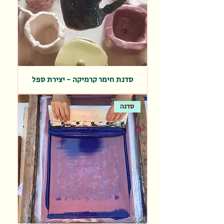
סדנת חימר קרמיקה - יצירת ספל
סדנה