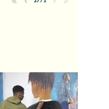
27
/
1